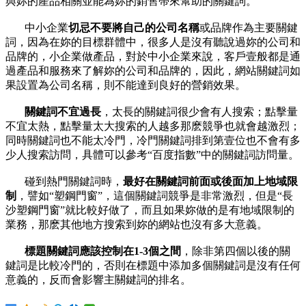
與妳的產品相關並能為妳的銷售帶來幫助的關鍵詞。
中小企業
切忌不要將自己的公司名稱
或品牌作為主要關鍵
詞，因為在妳的目標群體中，很多人是沒有聽說過妳的公司和
品牌的，小企業做產品，對於中小企業來說，客戶壹般都是通
過產品和服務來了解妳的公司和品牌的，因此，網站關鍵詞如
果設置為公司名稱，則不能達到良好的營銷效果。
關鍵詞不宜過長
，太長的關鍵詞很少會有人搜索；點擊量
不宜太熱，點擊量太大搜索的人越多那麽競爭也就會越激烈；
同時關鍵詞也不能太冷門，冷門關鍵詞排到第壹位也不會有多
少人搜索訪問，具體可以參考“百度指數”中的關鍵詞訪問量。
碰到熱門關鍵詞時，
最好在關鍵詞前面或後面加上地域限
制
，譬如“塑鋼門窗”，這個關鍵詞競爭是非常激烈，但是“長
沙塑鋼門窗”就比較好做了，而且如果妳做的是有地域限制的
業務，那麽其他地方搜索到妳的網站也沒有多大意義。
標題關鍵詞應該控制在1-3個之間
，除非第四個以後的關
鍵詞是比較冷門的，否則在標題中添加多個關鍵詞是沒有任何
意義的，反而會影響主關鍵詞的排名。